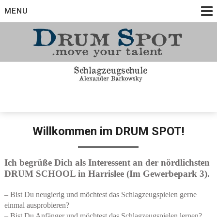
Skip
MENU
to
content
Schlagzeugschule in Harrislee und Flensburg
Drum Spot
Willkommen im DRUM SPOT!
Ich begrüße Dich als Interessent an der nördlichsten
DRUM SCHOOL in Harrislee (Im Gewerbepark 3).
– Bist Du neugierig und möchtest das Schlagzeugspielen gerne
einmal ausprobieren?
– Bist Du Anfänger und möchtest das Schlagzeugspielen lernen?